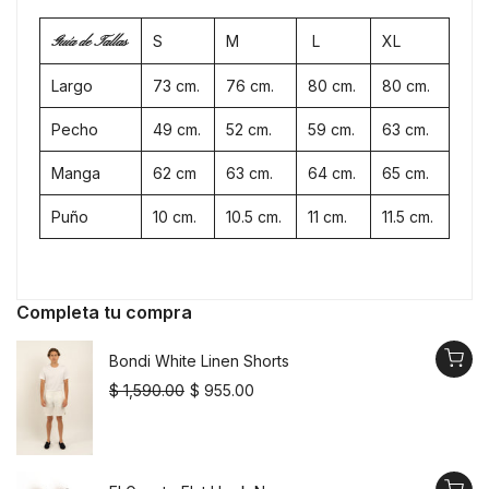
S
M
L
XL
Guía de Tallas
Largo
73 cm.
76 cm.
80 cm.
80 cm.
Pecho
49 cm.
52 cm.
59 cm.
63 cm.
Manga
62 cm
63 cm.
64 cm.
65 cm.
Puño
10 cm.
10.5 cm.
11 cm.
11.5 cm.
Completa tu compra
Bondi White Linen Shorts
$ 1,590.00
$ 955.00