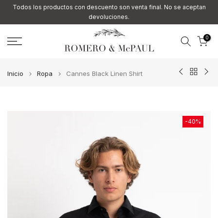
Todos los productos con descuento son venta final. No se aceptan
Ir
devoluciones.
al
contenido
0
Inicio
Ropa
Cannes Black Linen Shirt
-40%