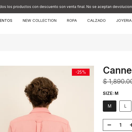
dos los productos con descuento son venta final. No se aceptan devolucion
ENTOS
NEW COLLECTION
ROPA
CALZADO
JOYERIA
Cannes
-25%
$ 1,890.0
SIZE:
M
M
L