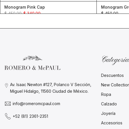
Monogram Pink Cap
Monogram Gr
$ 450.00
$ 340.00
$ 450.00
Categoria
Descuentos
Av. Isaac Newton #127, Polanco V Sección,
New Collectio
Miguel Hidalgo, 11560 Ciudad de México.
Ropa
info@romeromcpaul.com
Calzado
Joyería
+52 (81) 2361-2351
Accesorios