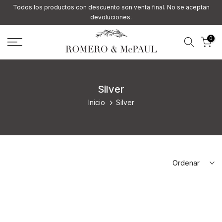
Todos los productos con descuento son venta final. No se aceptan
Ir
devoluciones.
al
contenido
0
Silver
Inicio
Silver
Ordenar