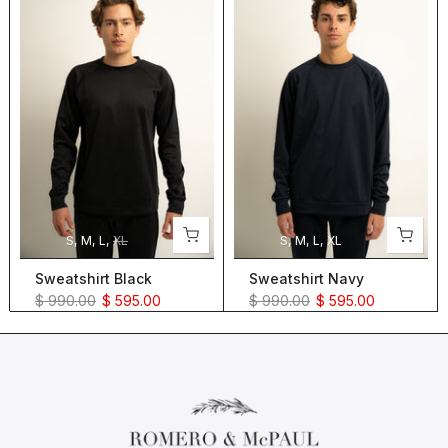
S
M
L
XL
S
M
L
XL
Sweatshirt Black
Sweatshirt Navy
$ 990.00
$ 595.00
$ 990.00
$ 595.00