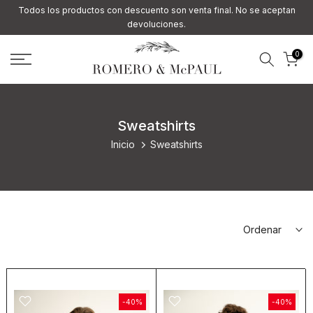
Todos los productos con descuento son venta final. No se aceptan
Ir
devoluciones.
al
contenido
0
Sweatshirts
Inicio
Sweatshirts
Ordenar
-40%
-40%