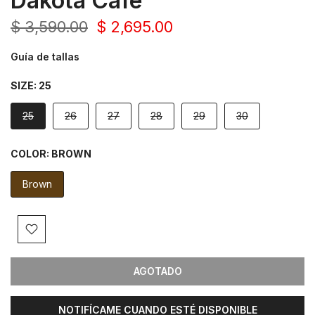
Dakota Café
$ 3,590.00
$ 2,695.00
Guía de tallas
SIZE:
25
25
26
27
28
29
30
COLOR:
BROWN
Brown
AGOTADO
NOTIFÍCAME CUANDO ESTÉ DISPONIBLE