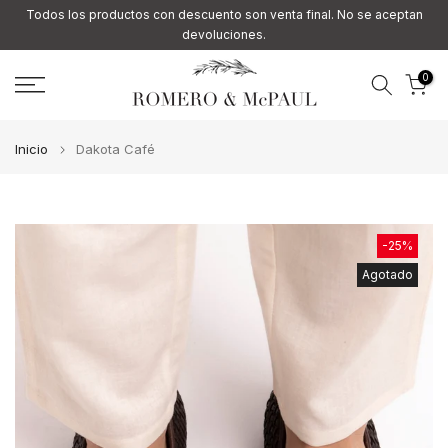
Todos los productos con descuento son venta final. No se aceptan
Ir
devoluciones.
al
contenido
0
Inicio
Dakota Café
-25%
Agotado